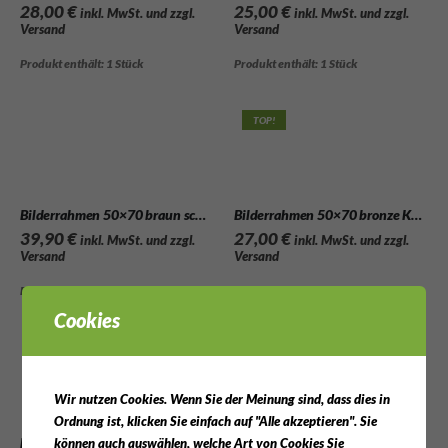
28,00
€
25,00
€
inkl. MwSt. und zzgl.
inkl. MwSt. und zzgl.
Versand
Versand
Produkt enthält: 1
Stück
Produkt enthält: 1
Stück
TOP!
Bilderrahmen 50×70 braun schoko Holz
Bilderrahmen 50×70 bronze Kunststoff
39,90
€
27,00
€
inkl. MwSt. und zzgl.
inkl. MwSt. und zzgl.
Versand
Versand
Produkt enthält: 1
Stück
Produkt enthält: 1
Stück
Cookies
Wir nutzen Cookies. Wenn Sie der Meinung sind, dass dies in
Ordnung ist, klicken Sie einfach auf "Alle akzeptieren". Sie
Bilderrahmen 50×70 gold glänzend Alu
Bilderrahmen 50×70 schwarz Aluminium
können auch auswählen, welche Art von Cookies Sie