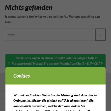
Nichts gefunden
It seems we can’t find what you’re looking for. Perhaps searching can
help.
Sie haben Fragen zu einem Produkt, oder benötigen Hilfe zu
Passepartouts? Nutzen Sie unseren WhatsApp-Chat! --ZUM CHAT-
-
Cookies
KONTAKTINFO
Wir nutzen Cookies. Wenn Sie der Meinung sind, dass dies in
Adresse:
Ordnung ist, klicken Sie einfach auf "Alle akzeptieren". Sie
Johannes-Poggenburg-Straße 4
können auch auswählen, welche Art von Cookies Sie
48346 Ostbevern