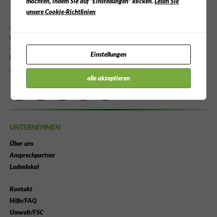
möchten, indem Sie auf "Einstellungen" klicken.
Lesen Sie
Telefon:
unsere Cookie-Richtlinien
+49 (0)2532 414 9078
Email:
shop@1a-bilderrahmen.com
Öffnungszeiten:
Einstellungen
Montag - Freitag 9:00 - 18:00 Uhr
Samstag nach Vereinbarung
alle akzeptieren
UNTERNEHMEN
Über uns
Ansprechpartner
Ladenlokal
Kontakt
Hilfe/FAQ
Umwelt/FSC