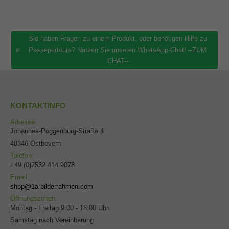
Sie haben Fragen zu einem Produkt, oder benötigen Hilfe zu
Passepartouts? Nutzen Sie unseren WhatsApp-Chat! --ZUM
CHAT--
KONTAKTINFO
Adresse:
Johannes-Poggenburg-Straße 4
48346 Ostbevern
Telefon:
+49 (0)2532 414 9078
Email:
shop@1a-bilderrahmen.com
Öffnungszeiten:
Montag - Freitag 9:00 - 18:00 Uhr
Samstag nach Vereinbarung