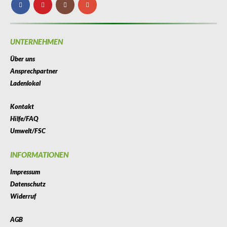
Produkt enthält: 1
Stück
Website.
Marketing
UNTERNEHMEN
Indem Sie Ihre
Interessen und Ihr
Über uns
Verhalten beim
Besuch unserer
Ansprechpartner
Website mitteilen,
Ladenlokal
erhöhen Sie die
Wahrscheinlichkeit,
personalisierte
Kontakt
Inhalte und
Angebote zu sehen.
Hilfe/FAQ
Umwelt/FSC
INFORMATIONEN
Impressum
Datenschutz
Widerruf
AGB