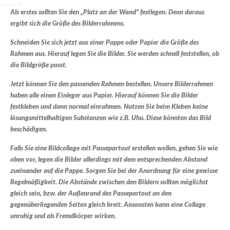
Als erstes sollten Sie den „Platz an der Wand“ festlegen. Denn daraus
ergibt sich die Größe des Bilderrahmens.
Schneiden Sie sich jetzt aus einer Pappe oder Papier die Größe des
Rahmen aus. Hierauf legen Sie die Bilder. Sie werden schnell feststellen, ob
die Bildgröße passt.
Jetzt können Sie den passenden Rahmen bestellen. Unsere Bilderrahmen
haben alle einen Einleger aus Papier. Hierauf können Sie die Bilder
festkleben und dann normal einrahmen. Nutzen Sie beim Kleben keine
lösungsmittelhaltigen Substanzen wie z.B. Uhu. Diese könnten das Bild
Notwendig
beschädigen.
Diese
Cookies sind
Falls Sie eine Bildcollage mit Passepartout erstellen wollen, gehen Sie wie
nicht
optional. Sie
oben vor, legen die Bilder allerdings mit dem entsprechenden Abstand
Kunstdruck - Louisa Bellis 30x30
werden
zueinander auf die Pappe. Sorgen Sie bei der Anordnung für eine gewisse
benötigt,
Regelmäßigkeit. Die Abstände zwischen den Bildern sollten möglichst
damit die
0
von 5
10,00
€
inkl. MwSt. und zzgl. Versand
Website
gleich sein, bzw. der Außenrand des Passepartout an den
funktioniert.
inkl. 19 % MwSt.
gegenüberliegenden Seiten gleich breit. Ansonsten kann eine Collage
Produkt enthält: 1
Stück
unruhig und als Fremdkörper wirken.
Bilderrahmen 10x15 grün / gold Holz