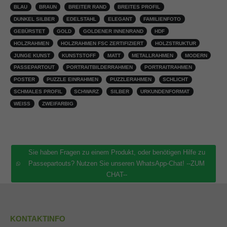
BLAU
BRAUN
BREITER RAND
BREITES PROFIL
DUNKEL SILBER
EDELSTAHL
ELEGANT
FAMILIENFOTO
GEBÜRSTET
GOLD
GOLDENER INNENRAND
HDF
HOLZRAHMEN
HOLZRAHMEN FSC ZERTIFIZIERT
HOLZSTRUKTUR
JUNGE KUNST
KUNSTSTOFF
MATT
METALLRAHMEN
MODERN
PASSEPARTOUT
PORTRAITBILDERRAHMEN
PORTRAITRAHMEN
POSTER
PUZZLE EINRAHMEN
PUZZLERAHMEN
SCHLICHT
SCHMALES PROFIL
SCHWARZ
SILBER
URKUNDENFORMAT
WEISS
ZWEIFARBIG
Sie haben Fragen zu einem Produkt, oder benötigen Hilfe zu
Passepartouts? Nutzen Sie unseren WhatsApp-Chat! --ZUM
CHAT--
KONTAKTINFO