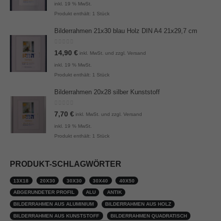
inkl. 19 % MwSt.
Produkt enthält: 1
Stück
Bilderrahmen 21x30 blau Holz DIN A4 21x29,7 cm
0
von 5
14,90
€
inkl. MwSt. und zzgl. Versand
inkl. 19 % MwSt.
Produkt enthält: 1
Stück
Bilderrahmen 20x28 silber Kunststoff
0
von 5
7,70
€
inkl. MwSt. und zzgl. Versand
inkl. 19 % MwSt.
Produkt enthält: 1
Stück
PRODUKT-SCHLAGWÖRTER
13X18
20X30
30X30
30X40
40X50
ABGERUNDETER PROFIL
ALU
ANTIK
BILDERRAHMEN AUS ALUMINIUM
BILDERRAHMEN AUS HOLZ
BILDERRAHMEN AUS KUNSTSTOFF
BILDERRAHMEN QUADRATISCH