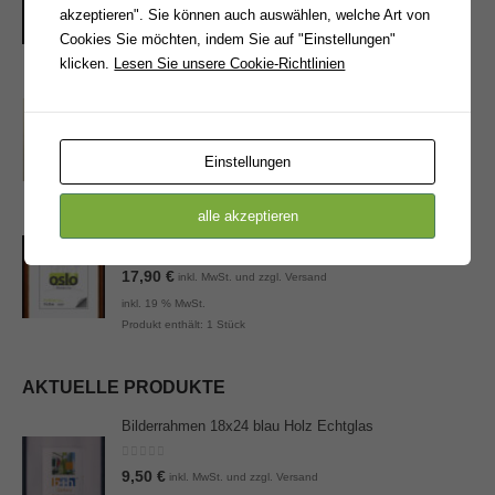
15,90
€
inkl. MwSt. und zzgl. Versand
akzeptieren". Sie können auch auswählen, welche Art von
inkl. 19 % MwSt.
Cookies Sie möchten, indem Sie auf "Einstellungen"
Produkt enthält: 1
Stück
klicken.
Lesen Sie unsere Cookie-Richtlinien
Bilderrahmen 21x30 gold matt
0
von 5
15,90
€
inkl. MwSt. und zzgl. Versand
Einstellungen
inkl. 19 % MwSt.
Produkt enthält: 1
Stück
alle akzeptieren
Bilderrahmen 21x30 Holz braun gold
0
von 5
17,90
€
inkl. MwSt. und zzgl. Versand
inkl. 19 % MwSt.
Produkt enthält: 1
Stück
AKTUELLE PRODUKTE
Bilderrahmen 18x24 blau Holz Echtglas
0
von 5
9,50
€
inkl. MwSt. und zzgl. Versand