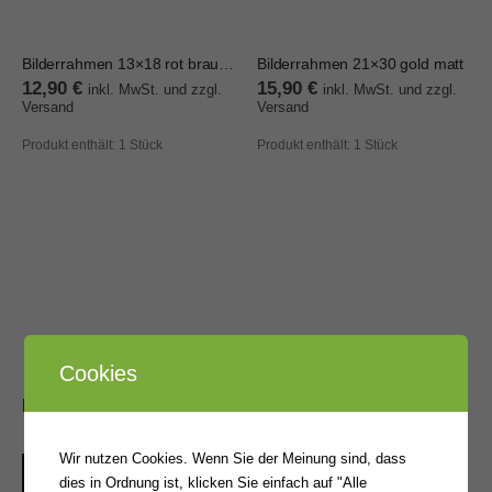
Bilderrahmen 13×18 rot braun Holz
Bilderrahmen 21×30 gold matt
12,90
€
15,90
€
inkl. MwSt. und zzgl.
inkl. MwSt. und zzgl.
Versand
Versand
Produkt enthält: 1
Stück
Produkt enthält: 1
Stück
Cookies
BELIEBTE PRODUKTE
Bilderrahmen 21x30 schwarz Holz DIN A4
Wir nutzen Cookies. Wenn Sie der Meinung sind, dass
dies in Ordnung ist, klicken Sie einfach auf "Alle
0
von 5