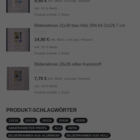
9,50
€
inkl. MwSt. und zzgl. Versand
inkl. 19 % MwSt.
Produkt enthält: 1
Stück
Bilderrahmen 21x30 blau Holz DIN A4 21x29,7 cm
0
von 5
14,90
€
inkl. MwSt. und zzgl. Versand
inkl. 19 % MwSt.
Produkt enthält: 1
Stück
Bilderrahmen 20x28 silber Kunststoff
0
von 5
7,70
€
inkl. MwSt. und zzgl. Versand
inkl. 19 % MwSt.
Produkt enthält: 1
Stück
PRODUKT-SCHLAGWÖRTER
13X18
20X30
30X30
30X40
40X50
ABGERUNDETER PROFIL
ALU
ANTIK
BILDERRAHMEN AUS ALUMINIUM
BILDERRAHMEN AUS HOLZ