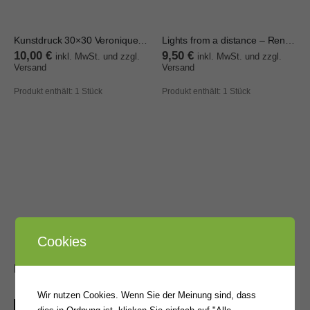
Kunstdruck 30×30 Veronique Mansart
Lights from a distance – Renate Otto
10,00
€
9,50
€
inkl. MwSt. und zzgl.
inkl. MwSt. und zzgl.
Versand
Versand
Produkt enthält: 1
Stück
Produkt enthält: 1
Stück
Cookies
BELIEBTE PRODUKTE
Bilderrahmen 21x30 schwarz Holz DIN A4
Wir nutzen Cookies. Wenn Sie der Meinung sind, dass