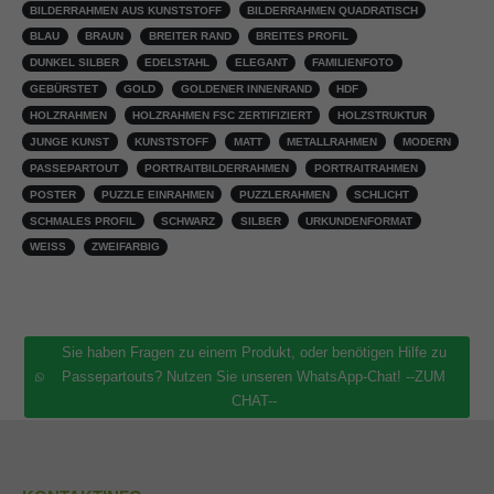
BILDERRAHMEN AUS KUNSTSTOFF
BILDERRAHMEN QUADRATISCH
BLAU
BRAUN
BREITER RAND
BREITES PROFIL
DUNKEL SILBER
EDELSTAHL
ELEGANT
FAMILIENFOTO
GEBÜRSTET
GOLD
GOLDENER INNENRAND
HDF
HOLZRAHMEN
HOLZRAHMEN FSC ZERTIFIZIERT
HOLZSTRUKTUR
JUNGE KUNST
KUNSTSTOFF
MATT
METALLRAHMEN
MODERN
PASSEPARTOUT
PORTRAITBILDERRAHMEN
PORTRAITRAHMEN
POSTER
PUZZLE EINRAHMEN
PUZZLERAHMEN
SCHLICHT
SCHMALES PROFIL
SCHWARZ
SILBER
URKUNDENFORMAT
WEISS
ZWEIFARBIG
Sie haben Fragen zu einem Produkt, oder benötigen Hilfe zu
Passepartouts? Nutzen Sie unseren WhatsApp-Chat! --ZUM
CHAT--