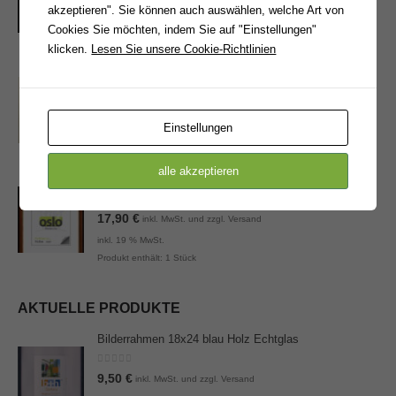
akzeptieren". Sie können auch auswählen, welche Art von
inkl. 19 % MwSt.
Cookies Sie möchten, indem Sie auf "Einstellungen"
Produkt enthält: 1
Stück
klicken.
Lesen Sie unsere Cookie-Richtlinien
Bilderrahmen 21x30 gold matt
0
von 5
15,90
€
inkl. MwSt. und zzgl. Versand
Einstellungen
inkl. 19 % MwSt.
Produkt enthält: 1
Stück
alle akzeptieren
Bilderrahmen 21x30 Holz braun gold
0
von 5
17,90
€
inkl. MwSt. und zzgl. Versand
inkl. 19 % MwSt.
Produkt enthält: 1
Stück
AKTUELLE PRODUKTE
Bilderrahmen 18x24 blau Holz Echtglas
0
von 5
9,50
€
inkl. MwSt. und zzgl. Versand