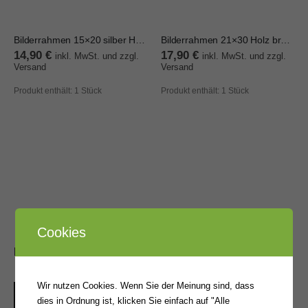
Bilderrahmen 15×20 silber Holz
Bilderrahmen 21×30 Holz braun gold
14,90
€
17,90
€
inkl. MwSt. und zzgl.
inkl. MwSt. und zzgl.
Versand
Versand
Produkt enthält: 1
Stück
Produkt enthält: 1
Stück
Cookies
BELIEBTE PRODUKTE
Bilderrahmen 21x30 schwarz Holz DIN A4
Wir nutzen Cookies. Wenn Sie der Meinung sind, dass
dies in Ordnung ist, klicken Sie einfach auf "Alle
0
von 5
15,90
€
inkl. MwSt. und zzgl. Versand