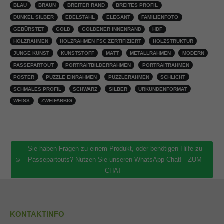
BLAU
BRAUN
BREITER RAND
BREITES PROFIL
DUNKEL SILBER
EDELSTAHL
ELEGANT
FAMILIENFOTO
GEBÜRSTET
GOLD
GOLDENER INNENRAND
HDF
HOLZRAHMEN
HOLZRAHMEN FSC ZERTIFIZIERT
HOLZSTRUKTUR
JUNGE KUNST
KUNSTSTOFF
MATT
METALLRAHMEN
MODERN
PASSEPARTOUT
PORTRAITBILDERRAHMEN
PORTRAITRAHMEN
POSTER
PUZZLE EINRAHMEN
PUZZLERAHMEN
SCHLICHT
SCHMALES PROFIL
SCHWARZ
SILBER
URKUNDENFORMAT
WEISS
ZWEIFARBIG
Sie haben Fragen zu einem Produkt, oder benötigen Hilfe zu
Passepartouts? Nutzen Sie unseren WhatsApp-Chat! --ZUM
CHAT--
KONTAKTINFO