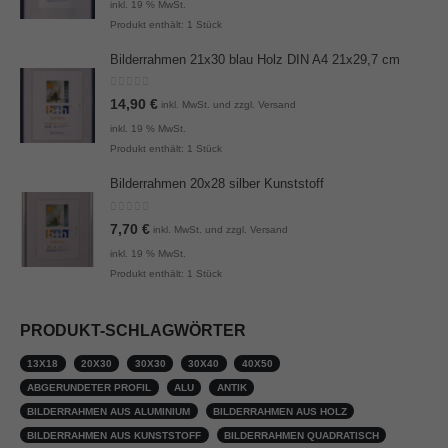
inkl. 19 % MwSt.
Produkt enthält: 1
Stück
Bilderrahmen 21x30 blau Holz DIN A4 21x29,7 cm
0
von 5
14,90
€
inkl. MwSt. und zzgl. Versand
inkl. 19 % MwSt.
Produkt enthält: 1
Stück
Bilderrahmen 20x28 silber Kunststoff
0
von 5
7,70
€
inkl. MwSt. und zzgl. Versand
inkl. 19 % MwSt.
Produkt enthält: 1
Stück
PRODUKT-SCHLAGWÖRTER
13X18
20X30
30X30
30X40
40X50
ABGERUNDETER PROFIL
ALU
ANTIK
BILDERRAHMEN AUS ALUMINIUM
BILDERRAHMEN AUS HOLZ
BILDERRAHMEN AUS KUNSTSTOFF
BILDERRAHMEN QUADRATISCH